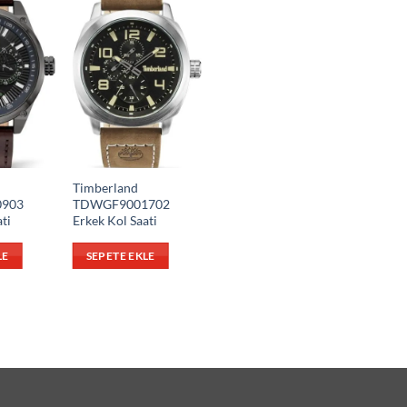
Timberland
903
TDWGF9001702
ti
Erkek Kol Saati
LE
SEPETE EKLE