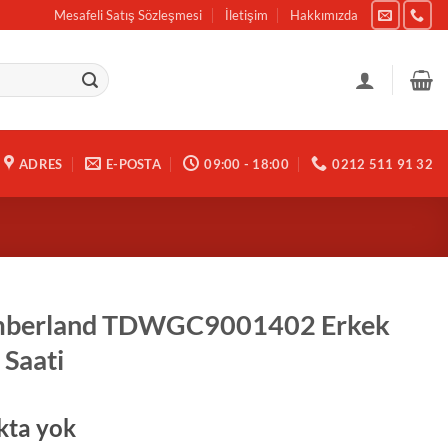
Mesafeli Satış Sözleşmesi
İletişim
Hakkımızda
ADRES
E-POSTA
09:00 - 18:00
0212 511 91 32
mberland TDWGC9001402 Erkek
 Saati
kta yok