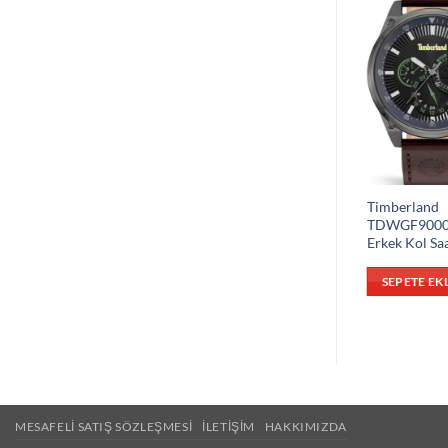
Timberland
TDWGF9000
Erkek Kol Saa
SEPETE EK
MESAFELI SATIŞ SÖZLEŞMESI
İLETIŞIM
HAKKIMIZDA