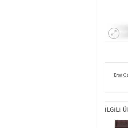
Ersa Ga
İLGILI 