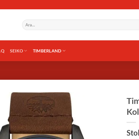
Ara:
&Q
SEIKO
TIMBERLAND
Ti
Kol
Sto