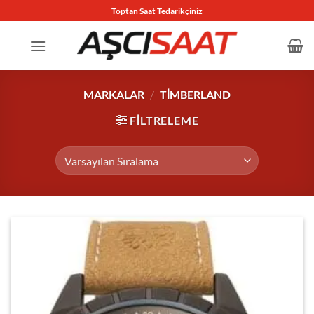
İçeriğe
Toptan Saat Tedarikçiniz
atla
MARKALAR
/
TIMBERLAND
FILTRELEME