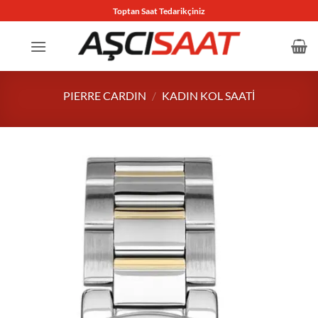
İçeriğe
Toptan Saat Tedarikçiniz
atla
PIERRE CARDIN
/
KADIN KOL SAATI