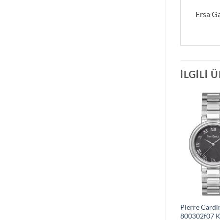
Ersa Ga
İLGILI 
Pierre Cardi
800302f07 K