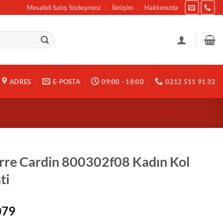
Mesafeli Satış Sözleşmesi
İletişim
Hakkımızda
ADRES
E-POSTA
09:00 - 18:00
0212 511 91 32
rre Cardin 800302f08 Kadın Kol
ti
079