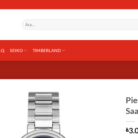
Ara:
&Q
SEIKO
TIMBERLAND
Pie
Saa
3.
₺