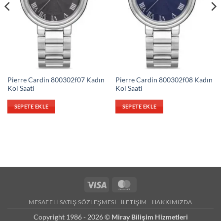
Pierre Cardin 800302f07 Kadın
Pierre Cardin 800302f08 Kadın
Kol Saati
Kol Saati
SEPETE EKLE
SEPETE EKLE
Visa
MasterCard
MESAFELI SATIŞ SÖZLEŞMESI
İLETIŞIM
HAKKIMIZDA
Copyright 1986 - 2026 ©
Miray Bilişim Hizmetleri