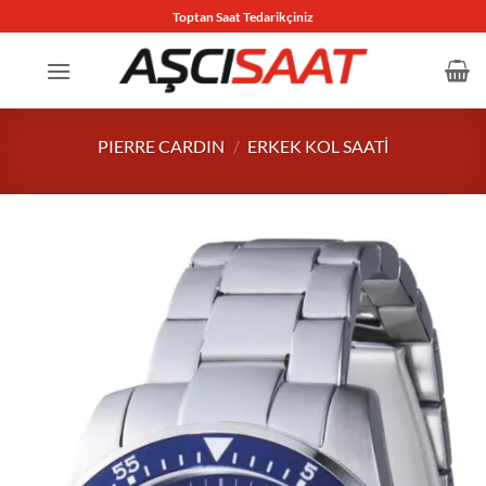
İçeriğe
Toptan Saat Tedarikçiniz
atla
PIERRE CARDIN
/
ERKEK KOL SAATI