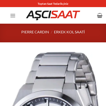
İçeriğe
Toptan Saat Tedarikçiniz
atla
PIERRE CARDIN
/
ERKEK KOL SAATI