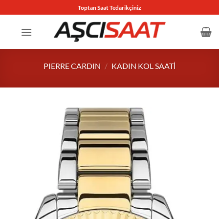
İçeriğe
Toptan Saat Tedarikçiniz
atla
PIERRE CARDIN
/
KADIN KOL SAATI