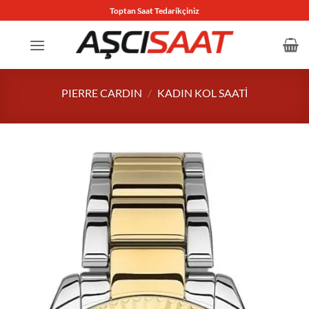
İçeriğe
Toptan Saat Tedarikçiniz
atla
PIERRE CARDIN
/
KADIN KOL SAATI