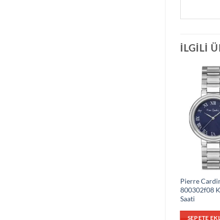
İLGILI 
Pierre Cardi
800302f08 K
Saati
SEPETE EK