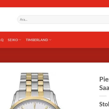
Ara:
&Q
SEIKO
TIMBERLAND
Pie
Saa
Sto