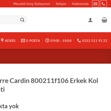
Mesafeli Satış Sözleşmesi
İletişim
Hakkımızda
ADRES
E-POSTA
09:00 - 18:00
0212 511 91 32
rre Cardin 800211f106 Erkek Kol
ti
kta yok