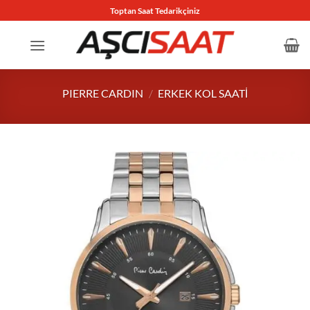
İçeriğe
Toptan Saat Tedarikçiniz
atla
PIERRE CARDIN
/
ERKEK KOL SAATI