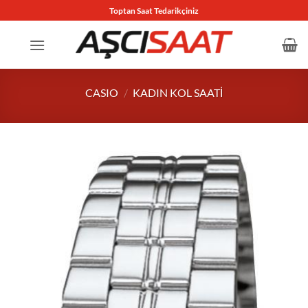
İçeriğe
Toptan Saat Tedarikçiniz
atla
CASIO
/
KADIN KOL SAATI