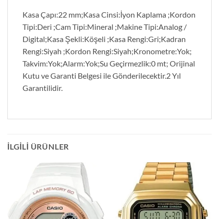
Kasa Çapı:22 mm;Kasa Cinsi:İyon Kaplama ;Kordon
Tipi:Deri ;Cam Tipi:Mineral ;Makine Tipi:Analog /
Digital;Kasa Şekli:Köşeli ;Kasa Rengi:Gri;Kadran
Rengi:Siyah ;Kordon Rengi:Siyah;Kronometre:Yok;
Takvim:Yok;Alarm:Yok;Su Geçirmezlik:0 mt; Orijinal
Kutu ve Garanti Belgesi ile Gönderilecektir.2 Yıl
Garantilidir.
İLGILI ÜRÜNLER