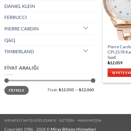
DANIEL KLEIN
FERRUCCI
PIERRE CARDIN
Q&Q
Pierre Cardi
TIMBERLAND
CPI.2578 Ka
Saati
₺
12.059
FIYAT ARALIĞI
SEPETE EK
En
En
Fiyat:
₺12.050
—
₺12.060
FILTRELE
düşük
yüksek
fiyat
fiyat
MESAFELI SATIŞ SÖZLEŞMESI
İLETIŞIM
HAKKIMIZDA
Copyright 1986 - 2026 ©
Miray Bilişim Hizmetleri