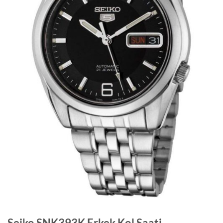
Seiko SNK393K Erkek Kol Saati