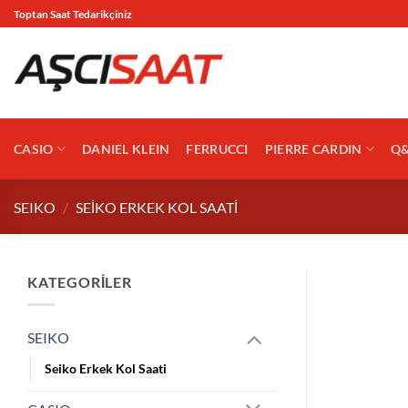
İçeriğe
Toptan Saat Tedarikçiniz
atla
CASIO
DANIEL KLEIN
FERRUCCI
PIERRE CARDIN
Q
SEIKO
/
SEIKO ERKEK KOL SAATI
KATEGORILER
SEIKO
Seiko Erkek Kol Saati