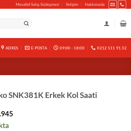
Mesafeli Satış Sözleşmesi
İletişim
Hakkımızda
ADRES
E-POSTA
09:00 - 18:00
0212 511 91 32
ko SNK381K Erkek Kol Saati
.945
kta