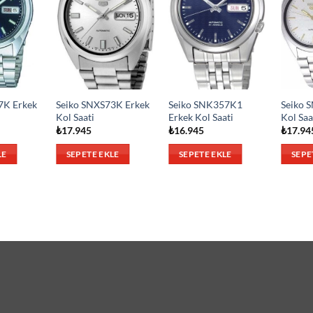
7K Erkek
Seiko SNXS73K Erkek
Seiko SNK357K1
Seiko 
Kol Saati
Erkek Kol Saati
Kol Saa
₺
17.945
₺
16.945
₺
17.94
LE
SEPETE EKLE
SEPETE EKLE
SEPE