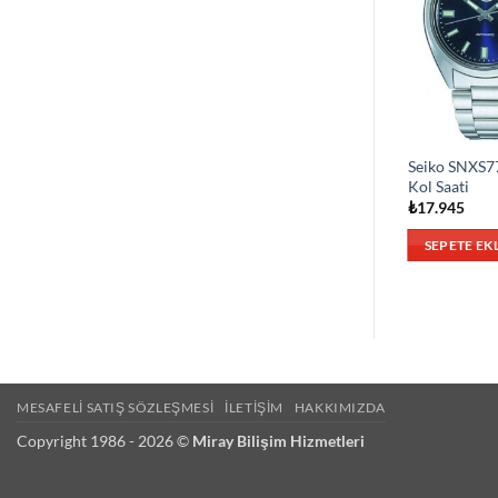
Seiko SNXS7
Kol Saati
₺
17.945
SEPETE EK
MESAFELI SATIŞ SÖZLEŞMESI
İLETIŞIM
HAKKIMIZDA
Copyright 1986 - 2026 ©
Miray Bilişim Hizmetleri