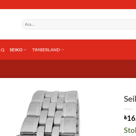
Ara:
&Q
SEIKO
TIMBERLAND
Sei
16
₺
Sto