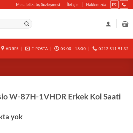
Mesafeli Satış Sözleşmesi
İletişim
Hakkımızda
ADRES
E-POSTA
09:00 - 18:00
0212 511 91 32
sio W-87H-1VHDR Erkek Kol Saati
kta yok