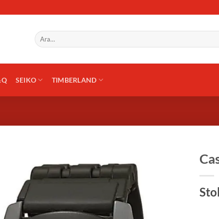
Ara:
&Q
SEIKO
TIMBERLAND
Ca
Sto