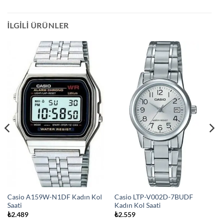
İLGILI ÜRÜNLER
Casio A159W-N1DF Kadın Kol
Casio LTP-V002D-7BUDF
Saati
Kadın Kol Saati
₺
2.489
₺
2.559