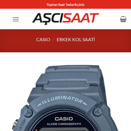
İçeriğe
Toptan Saat Tedarikçiniz
atla
CASIO
/
ERKEK KOL SAATI