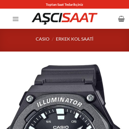
İçeriğe
Toptan Saat Tedarikçiniz
atla
CASIO
/
ERKEK KOL SAATI