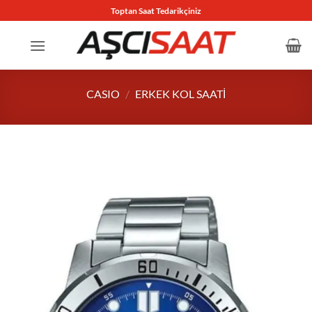
İçeriğe
Toptan Saat Tedarikçiniz
atla
CASIO
/
ERKEK KOL SAATI