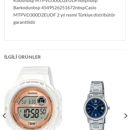
Kodunbsp MTPVD300D2EUDFnbspnbsp
Barkodunbsp 4549526251672nbspCasio
MTPVD300D2EUDF 2 yıl resmi Türkiye distribütör
garantilidir
İLGILI ÜRÜNLER