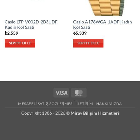
Casio LTP-V002D-2B3UDF
Casio A178WGA-1ADF Kadın
Kadın Kol Saati
Kol Saati
₺
2.559
₺
5.339
SEPETE EKLE
SEPETE EKLE
Visa
MasterCard
MESAFELI SATIŞ SÖZLEŞMESI
İLETIŞIM
HAKKIMIZDA
Copyright 1986 - 2026 ©
Miray Bilişim Hizmetleri