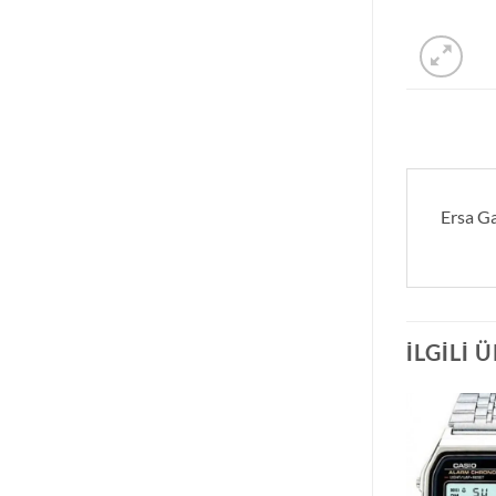
Ersa Ga
İLGILI 