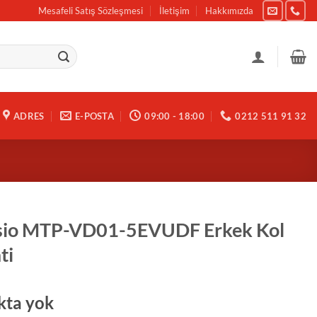
Mesafeli Satış Sözleşmesi
İletişim
Hakkımızda
ADRES
E-POSTA
09:00 - 18:00
0212 511 91 32
sio MTP-VD01-5EVUDF Erkek Kol
ti
kta yok