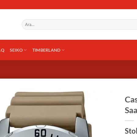
Ara:
&Q
SEIKO
TIMBERLAND
Ca
Saa
Sto