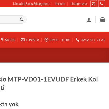
Mesafeli Satış Sözleşmesi
İletişim
Hakkımızda
ADRES
E-POSTA
09:00 - 18:00
0212 511 91 32
sio MTP-VD01-1EVUDF Erkek Kol
ti
kta yok