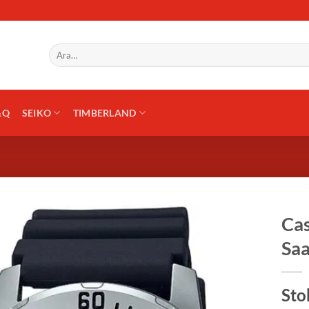
Ara:
&Q
SEIKO
TIMBERLAND
Ca
Saa
Sto