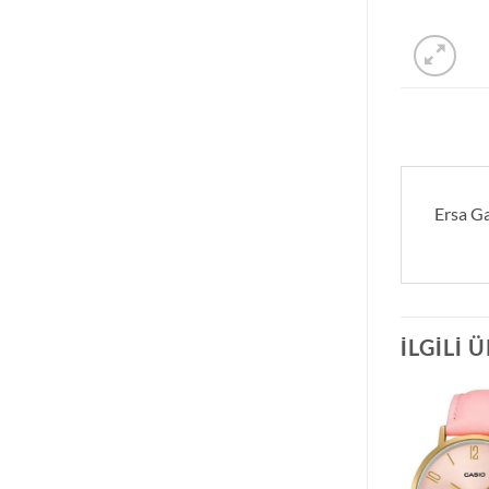
Ersa Ga
İLGILI 