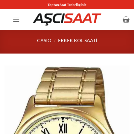
İçeriğe
Toptan Saat Tedarikçiniz
atla
CASIO
/
ERKEK KOL SAATI