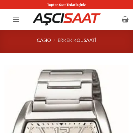
İçeriğe
Toptan Saat Tedarikçiniz
atla
CASIO
/
ERKEK KOL SAATI