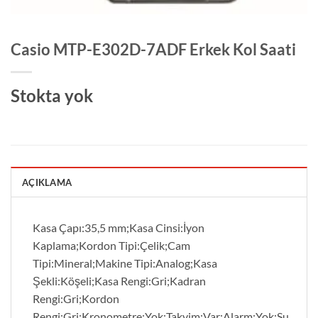
Casio MTP-E302D-7ADF Erkek Kol Saati
Stokta yok
AÇIKLAMA
Kasa Çapı:35,5 mm;Kasa Cinsi:İyon
Kaplama;Kordon Tipi:Çelik;Cam
Tipi:Mineral;Makine Tipi:Analog;Kasa
Şekli:Köşeli;Kasa Rengi:Gri;Kadran
Rengi:Gri;Kordon
Rengi:Gri;Kronometre:Yok;Takvim:Var;Alarm:Yok;Su