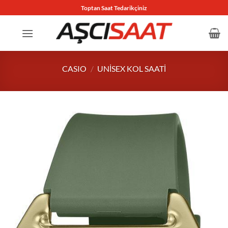
İçeriğe
Toptan Saat Tedarikçiniz
atla
CASIO
/
UNISEX KOL SAATI