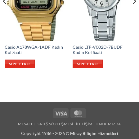
Casio A178WGA-1ADF Kadın
Casio LTP-V002D-7BUDF
Kol Saati
Kadın Kol Saati
SEPETE EKLE
SEPETE EKLE
Visa
MasterCard
MESAFELI SATIŞ SÖZLEŞMESI
İLETIŞIM
HAKKIMIZDA
Copyright 1986 - 2026 ©
Miray Bilişim Hizmetleri