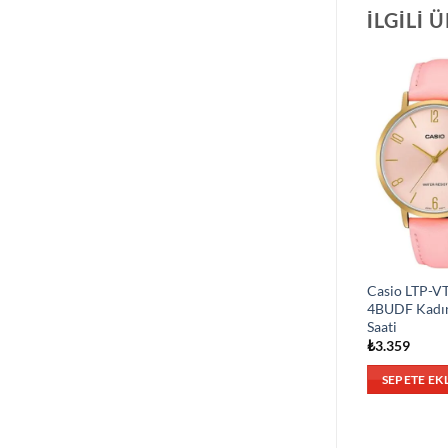
İLGILI 
Casio LTP-V
4BUDF Kadı
Saati
₺
3.359
SEPETE EK