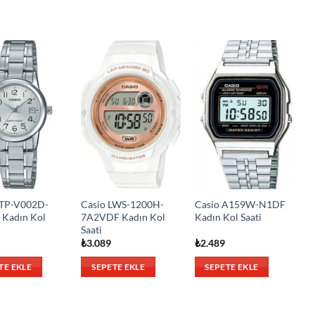
LTP-V002D-
Casio LWS-1200H-
Casio A159W-N1DF
Kadın Kol
7A2VDF Kadın Kol
Kadın Kol Saati
Saati
₺
3.089
₺
2.489
TE EKLE
SEPETE EKLE
SEPETE EKLE