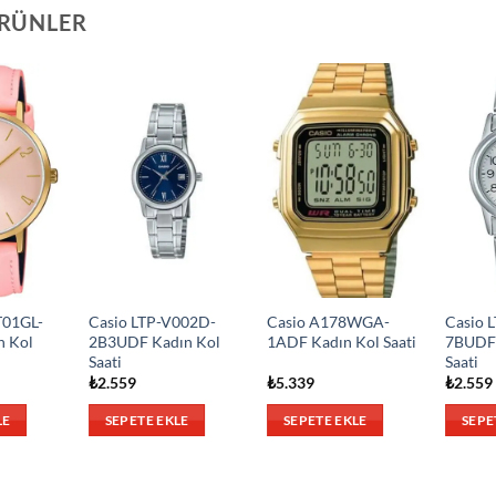
ÜRÜNLER
T01GL-
Casio LTP-V002D-
Casio A178WGA-
Casio 
n Kol
2B3UDF Kadın Kol
1ADF Kadın Kol Saati
7BUDF 
Saati
Saati
₺
2.559
₺
5.339
₺
2.559
LE
SEPETE EKLE
SEPETE EKLE
SEPE