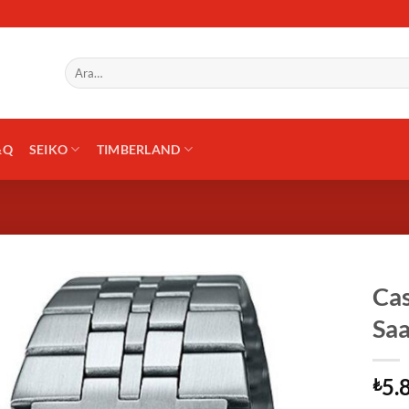
Ara:
&Q
SEIKO
TIMBERLAND
Ca
Saa
5.
₺