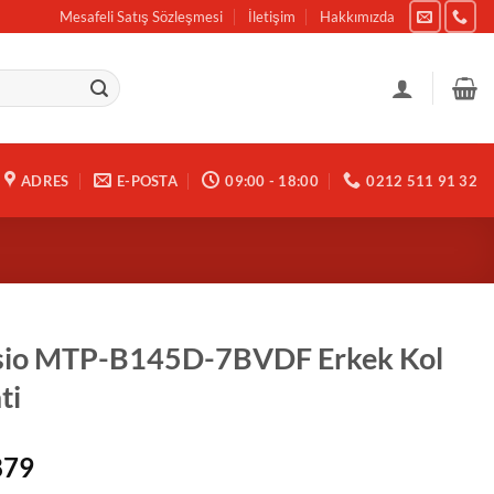
Mesafeli Satış Sözleşmesi
İletişim
Hakkımızda
ADRES
E-POSTA
09:00 - 18:00
0212 511 91 32
sio MTP-B145D-7BVDF Erkek Kol
ti
879