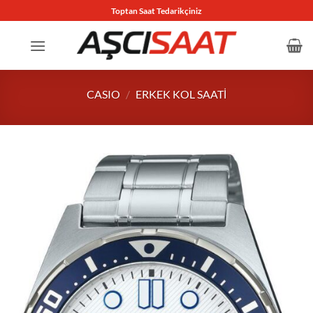
İçeriğe
Toptan Saat Tedarikçiniz
atla
CASIO
/
ERKEK KOL SAATI