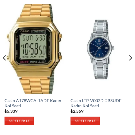
Casio A178WGA-1ADF Kadın
Casio LTP-V002D-2B3UDF
Kol Saati
Kadın Kol Saati
₺
5.339
₺
2.559
SEPETE EKLE
SEPETE EKLE