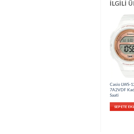
İLGILI 
Casio LWS-1
7A2VDF Kad
Saati
SEPETE EK