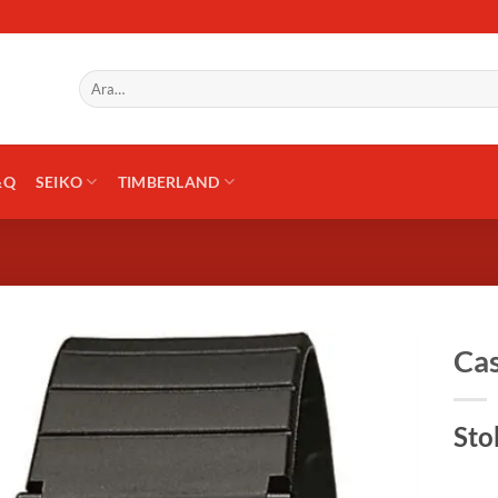
Ara:
&Q
SEIKO
TIMBERLAND
Cas
Sto