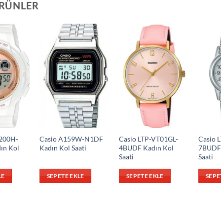
ÜRÜNLER
200H-
Casio A159W-N1DF
Casio LTP-VT01GL-
Casio 
ın Kol
Kadın Kol Saati
4BUDF Kadın Kol
7BUDF 
Saati
Saati
LE
SEPETE EKLE
SEPETE EKLE
SEPE