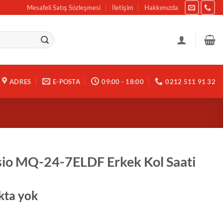
Mesafeli Satış Sözleşmesi
İletişim
Hakkımızda
ADRES
E-POSTA
09:00 - 18:00
0212 511 91 32
io MQ-24-7ELDF Erkek Kol Saati
kta yok