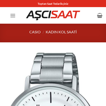
İçeriğe
Toptan Saat Tedarikçiniz
atla
CASIO
/
KADIN KOL SAATI