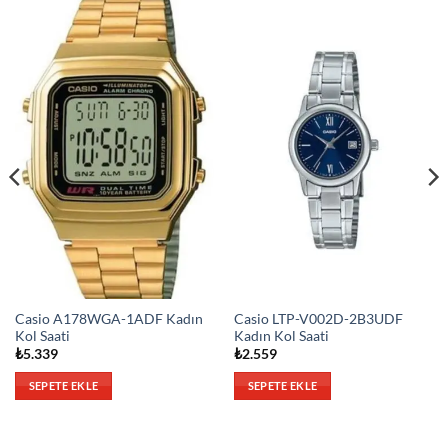
Casio A178WGA-1ADF Kadın
Casio LTP-V002D-2B3UDF
Kol Saati
Kadın Kol Saati
₺
5.339
₺
2.559
SEPETE EKLE
SEPETE EKLE