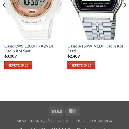
Casio LWS-1200H-7A2VDF
Casio A159W-N1DF Kadın Kol
Kadın Kol Saati
Saati
₺
3.089
₺
2.489
SEPETE EKLE
SEPETE EKLE
Visa
MasterCard
MESAFELI SATIŞ SÖZLEŞMESI
İLETIŞIM
HAKKIMIZDA