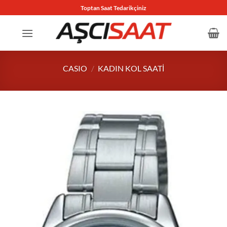
İçeriğe
Toptan Saat Tedarikçiniz
atla
CASIO
/
KADIN KOL SAATI