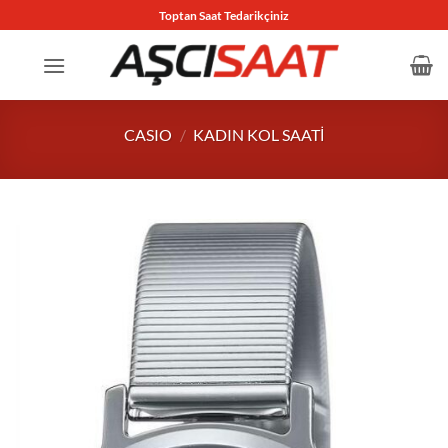
İçeriğe
Toptan Saat Tedarikçiniz
atla
CASIO
/
KADIN KOL SAATI