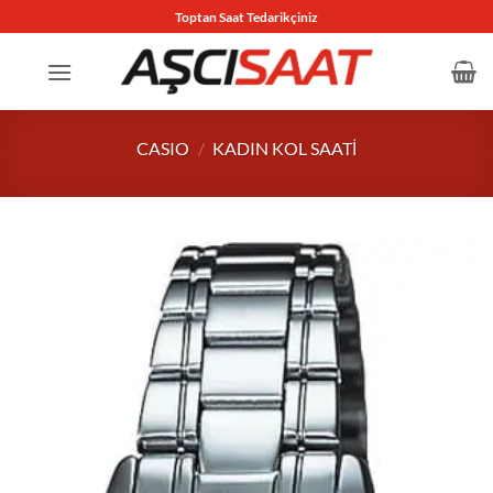
İçeriğe
Toptan Saat Tedarikçiniz
atla
CASIO
/
KADIN KOL SAATI