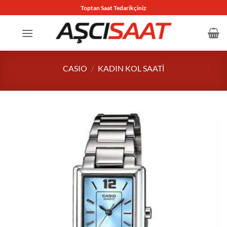
İçeriğe
Toptan Saat Tedarikçiniz
atla
CASIO
/
KADIN KOL SAATI