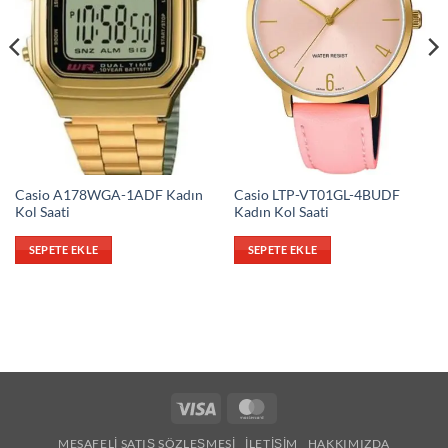
Casio A178WGA-1ADF Kadın
Casio LTP-VT01GL-4BUDF
Kol Saati
Kadın Kol Saati
SEPETE EKLE
SEPETE EKLE
Visa
MasterCard
MESAFELI SATIŞ SÖZLEŞMESI
İLETIŞIM
HAKKIMIZDA