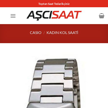
İçeriğe
Toptan Saat Tedarikçiniz
atla
CASIO
/
KADIN KOL SAATI