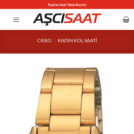
İçeriğe
Toptan Saat Tedarikçiniz
atla
CASIO
/
KADIN KOL SAATI