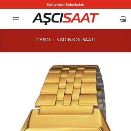
İçeriğe
Toptan Saat Tedarikçiniz
atla
CASIO
/
KADIN KOL SAATI