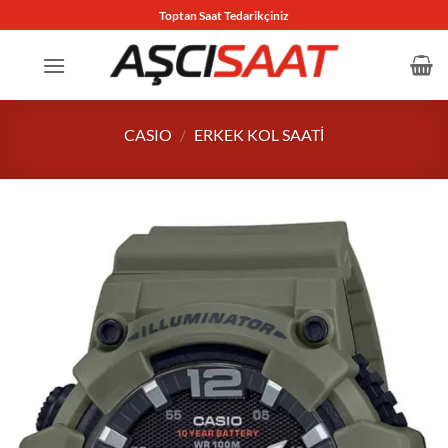
İçeriğe
Toptan Saat Tedarikçiniz
atla
CASIO
/
ERKEK KOL SAATI