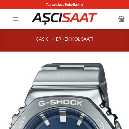
İçeriğe
Toptan Saat Tedarikçiniz
atla
CASIO
/
ERKEK KOL SAATI