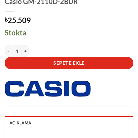
Casio GM-2110D-2BDR
25.509
₺
Stokta
Casio GM-2110D-2BDR adet
SEPETE EKLE
AÇIKLAMA