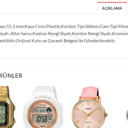
AÇIKLAMA
pı:55,3 mm;Kasa Cinsi:Plastik;Kordon Tipi:Silikon;Cam Tipi:Mine
Siyah-Altın Sarısı;Kadran Rengi:Siyah;Kordon Rengi:Siyah;Kronom
antilidir;Orijinal Kutu ve Garanti Belgesi ile Gönderilecektir.
ÜRÜNLER