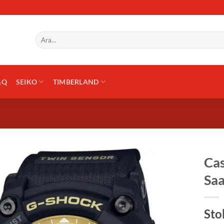
Ara:
&Q
SEIKO
TIMBERLAND
Ca
Saa
Sto