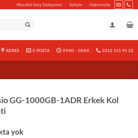
Mesafeli Satış Sözleşmesi
İletişim
Hakkımızda
ADRES
E-POSTA
09:00 - 18:00
0212 511 91 32
sio GG-1000GB-1ADR Erkek Kol
ti
kta yok