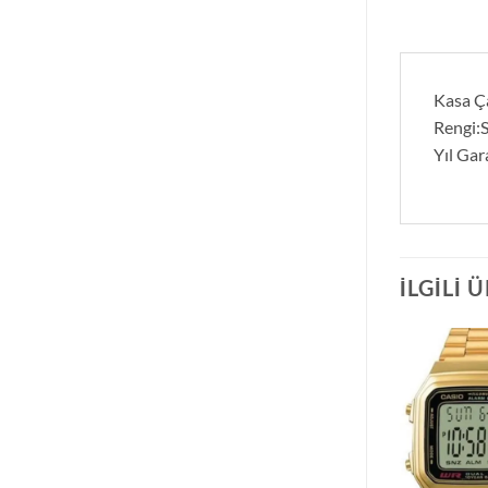
Kasa Ça
Rengi:
Yıl Gar
İLGILI 