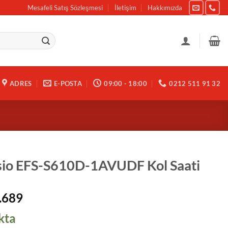
Mesafeli Satış Sözleşmesi
İletişim
Hakkımızda
ADRES
E-POSTA
09:00 - 18:00
0212 511 91 32
sio EFS-S610D-1AVUDF Kol Saati
.689
kta