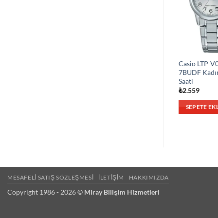
Casio LTP-V
7BUDF Kadı
Saati
₺
2.559
SEPETE EK
MESAFELI SATIŞ SÖZLEŞMESI
İLETIŞIM
HAKKIMIZDA
Copyright 1986 - 2026 ©
Miray Bilişim Hizmetleri