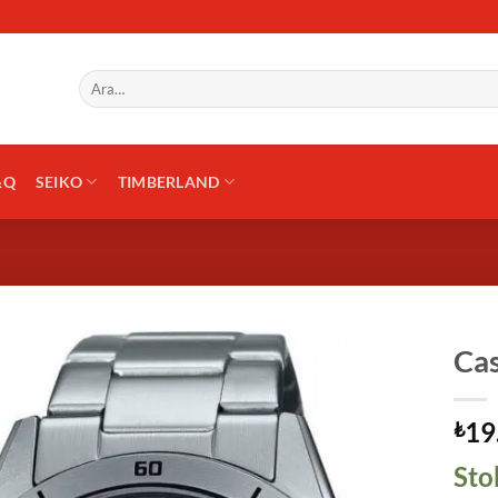
Ara:
&Q
SEIKO
TIMBERLAND
Ca
19
₺
Sto