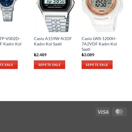
LTP-V002D-
Casio A159W-N1DF
Casio LWS-1200H-
 Kadın Kol
Kadın Kol Saati
7A2VDF Kadın Kol
Saati
₺
2.489
₺
3.089
TE EKLE
SEPETE EKLE
SEPETE EKLE
Visa
Mas