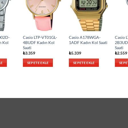
002D-
Casio LTP-VT01GL-
Casio A178WGA-
Casio 
n Kol
4BUDF Kadın Kol
1ADF Kadın Kol Saati
2B3UDF
Saati
Saati
₺
3.359
₺
5.339
₺
2.559
LE
SEPETE EKLE
SEPETE EKLE
SEPE