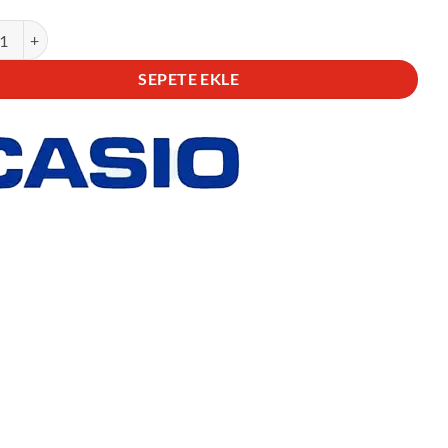
 EFS-S610D-1AVUDF Kol Saati adet
SEPETE EKLE