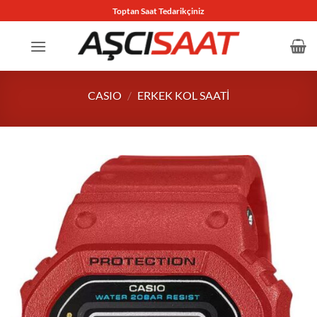
İçeriğe
Toptan Saat Tedarikçiniz
atla
CASIO
/
ERKEK KOL SAATI