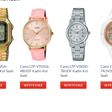
WGA-
Casio LTP-VT01GL-
Casio LTP-V002D-
Casio 
ol Saati
4BUDF Kadın Kol
7BUDF Kadın Kol
7A2VDF
Saati
Saati
Saati
LE
SEPETE EKLE
SEPETE EKLE
SEPE