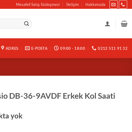
Mesafeli Satış Sözleşmesi
İletişim
Hakkımızda
ADRES
E-POSTA
09:00 - 18:00
0212 511 91 32
io DB-36-9AVDF Erkek Kol Saati
kta yok