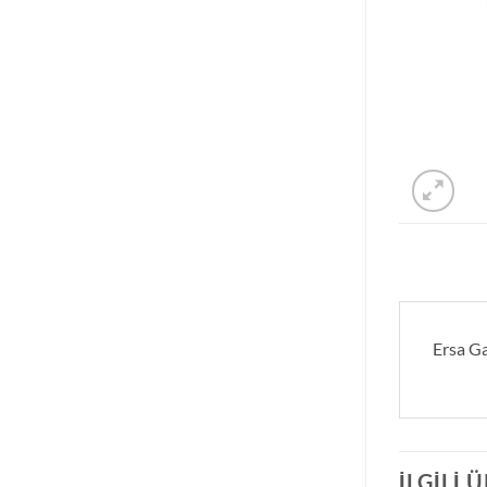
Ersa Ga
İLGILI 