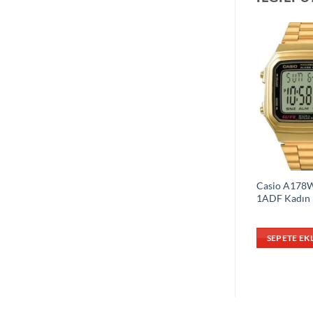
Casio A178
1ADF Kadın K
SEPETE EK