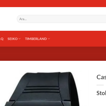
Ara:
&Q
SEIKO
TIMBERLAND
Cas
Sto