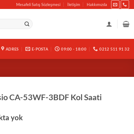
Mesafeli Satış Sözleşmesi
İletişim
Hakkımızda
ADRES
E-POSTA
09:00 - 18:00
0212 511 91 32
sio CA-53WF-3BDF Kol Saati
kta yok