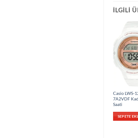
İLGILI 
Casio LWS-1
7A2VDF Kad
Saati
SEPETE EK