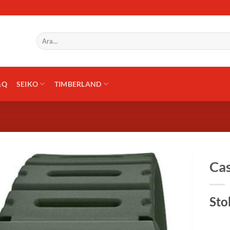
Ara:
&Q
SEIKO
TIMBERLAND
Ca
Sto