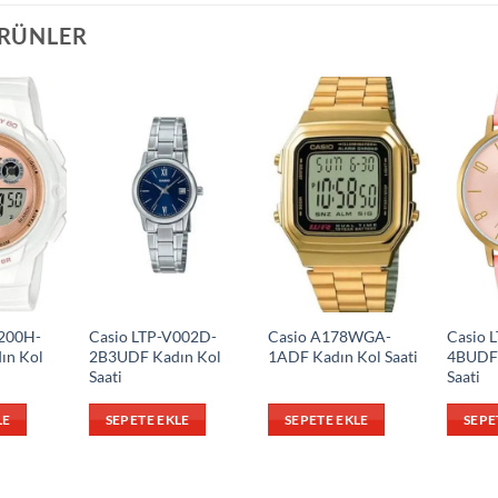
ÜRÜNLER
200H-
Casio LTP-V002D-
Casio A178WGA-
Casio 
ın Kol
2B3UDF Kadın Kol
1ADF Kadın Kol Saati
4BUDF 
Saati
Saati
LE
SEPETE EKLE
SEPETE EKLE
SEPE