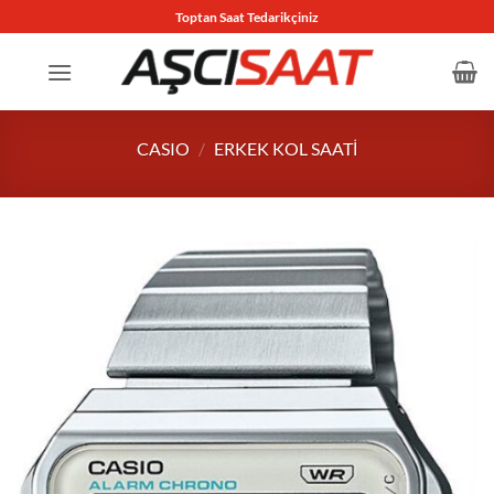
İçeriğe
Toptan Saat Tedarikçiniz
atla
CASIO
/
ERKEK KOL SAATI