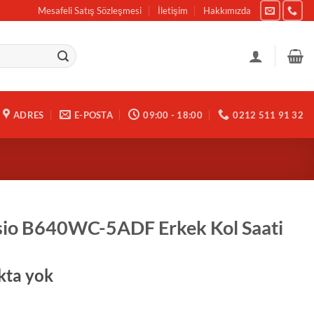
Mesafeli Satış Sözleşmesi
İletişim
Hakkımızda
ADRES
E-POSTA
09:00 - 18:00
0212 511 91 32
io B640WC-5ADF Erkek Kol Saati
kta yok