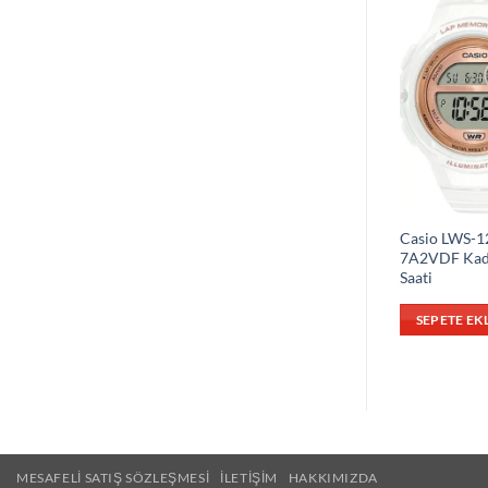
Casio LWS-1
7A2VDF Kad
Saati
SEPETE EK
MESAFELI SATIŞ SÖZLEŞMESI
İLETIŞIM
HAKKIMIZDA