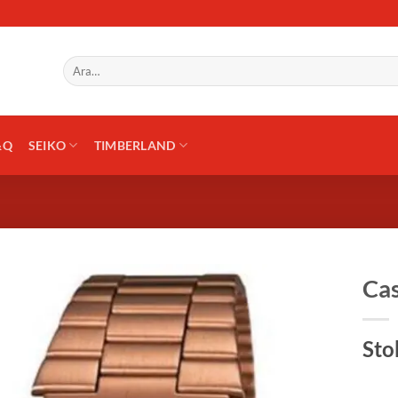
Ara:
&Q
SEIKO
TIMBERLAND
Cas
Sto