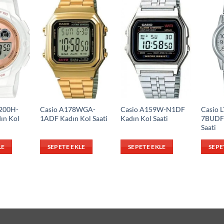
200H-
Casio A178WGA-
Casio A159W-N1DF
Casio 
ın Kol
1ADF Kadın Kol Saati
Kadın Kol Saati
7BUDF 
Saati
LE
SEPETE EKLE
SEPETE EKLE
SEPE