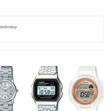
ndedirnbsp