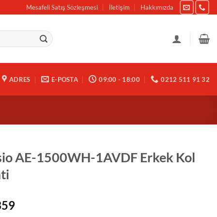
Mesafeli Satış Sözleşmesi
İletişim
Hakkımızda
ADRES
E-POSTA
09:00 - 18:00
0212 511 91 32
sio AE-1500WH-1AVDF Erkek Kol
ti
359