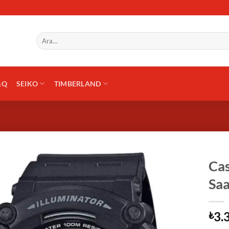
Ara:
&Q
SEIKO
TIMBERLAND
Ca
Saa
3.
₺