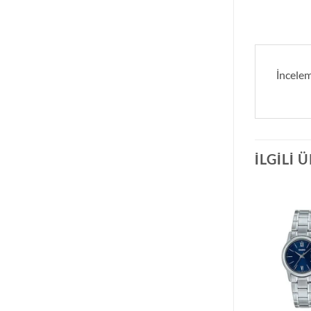
İncele
İLGILI 