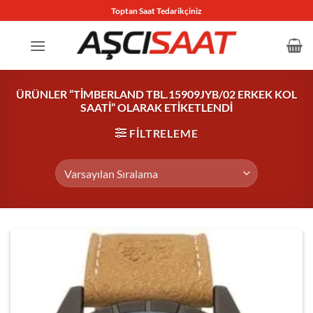
İçeriğe
Toptan Saat Tedarikçiniz
atla
ÜRÜNLER “TIMBERLAND TBL.15909JYB/02 ERKEK KOL
SAATI” OLARAK ETIKETLENDI
FILTRELEME